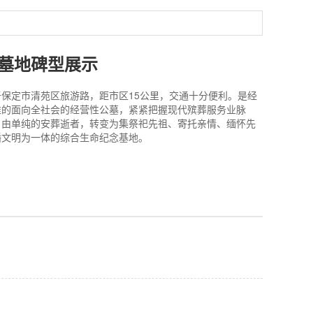
墓地碑型展示
保定市清苑区旅游路，距市区15公里，交通十分便利。是经
准的面向全社会的经营性公墓，紧紧把握现代殡葬服务业脉
。由单纯的安葬逝者，转变为集祭祀先祖、寄托亲情、缅怀先
播文明为一体的综合生命纪念基地。