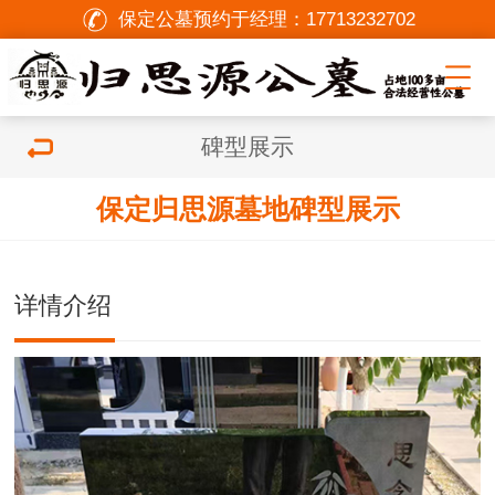
保定公墓预约于经理：
17713232702
碑型展示
保定归思源墓地碑型展示
双击可放大
1
/
1
详情介绍